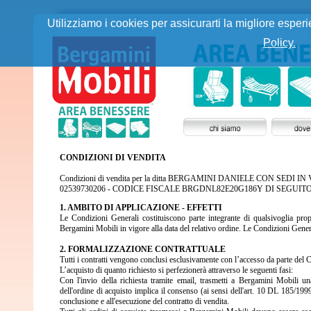
Utilizziamo i cookies per assicurarti la migliore esperi
Policy.
CONDIZIONI DI VENDITA
Condizioni di vendita per la ditta BERGAMINI DANIELE CON SEDI
02539730206 - CODICE FISCALE BRGDNL82E20G186Y DI SEGUIT
1. AMBITO DI APPLICAZIONE - EFFETTI
Le Condizioni Generali costituiscono parte integrante di qualsivoglia pro
Bergamini Mobili in vigore alla data del relativo ordine. Le Condizioni Gene
2. FORMALIZZAZIONE CONTRATTUALE
Tutti i contratti vengono conclusi esclusivamente con l’accesso da parte del Cl
L’acquisto di quanto richiesto si perfezionerà attraverso le seguenti fasi:
Con l'invio della richiesta tramite email, trasmetti a Bergamini Mobili un
dell'ordine di acquisto implica il consenso (ai sensi dell'art. 10 DL 185/19
conclusione e all'esecuzione del contratto di vendita.