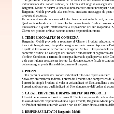
Tutti gli ordini di acquisto trasmessi a Bergamini Mobili devono essere esat
individuazione dei Prodotti ordinati, del Cliente e del luogo di consegna dei P
Bergamini Mobili si riserva la facoltà di non accettare ordini incompleti o no
Bergamini Mobili provvede alla conferma, mediante messaggio di posta ele
proposta di acquisto.
Il contratto si intende concluso, ed è vincolante per entrambe le parti, nel mo
Qualora la richiesta che il Cliente ha formulato tramite l'ordine dovesse s
limitatamente a quanto effettivamente a disposizione del suo magazzino. Sa
Cliente se i prodotti ordinati saranno o meno disponibili in futuro.
3. TEMPI E MODALITA’ DI CONSEGNA
Bergamini Mobili provvede a recapitare al Cliente i Prodotti selezionati e
incaricati. In ogni caso, i tempi di consegna, secondo quanto disposto dall’a
a quello di trasmissione dell’ordine a Bergamini Mobili. Il trasporto della 
conferma d'ordine. La consegna dei Prodotti è subordinata al pagamento del r
d'ordine. Condizioni e termini di consegna diversi da quelli previsti nelle 
e da quest’ultima accettate per iscritto. La documentazione fiscale (scontri
della consegna, previa firma del documento di trasporto.
4. PREZZI
Tutti i prezzi di vendita dei Prodotti indicati nel Sito sono espressi in Euro.
Salvo ove diversamente indicato, i prezzi dei Prodotti sono comprensivi di IV
I prezzi dei singoli Prodotti, di volta in volta indicati nel Sito, annullano e so
I prezzi applicati sono quelli indicati nel Sito al momento dell’ordine di acqui
5. CARATTERISTICHE E DISPONIBILITA’ DEI PRODOTTI
I Prodotti non vengono forniti in prova. Il Cliente è responsabile della scelta 
In caso di mancata disponibilità di uno o più Prodotti, Bergamini Mobili proce
dei Prodotti ordinati si intende valida e non dà al Cliente diritto al rifiuto de
6. RESPONSABILITA’ DI Bergamini Mobili