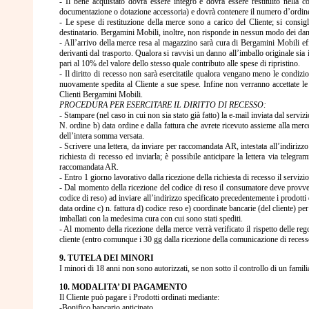
- Il bene acquistato dovrà essere integro e dovrà essere restituito nella c
documentazione o dotazione accessoria) e dovrà contenere il numero d’ordine i
- Le spese di restituzione della merce sono a carico del Cliente; si consig
destinatario. Bergamini Mobili, inoltre, non risponde in nessun modo dei dan
- All’arrivo della merce resa al magazzino sarà cura di Bergamini Mobili ef
derivanti dal trasporto. Qualora si ravvisi un danno all’imballo originale si
pari al 10% del valore dello stesso quale contributo alle spese di ripristino.
- Il diritto di recesso non sarà esercitatile qualora vengano meno le condizion
nuovamente spedita al Cliente a sue spese. Infine non verranno accettate le s
Clienti Bergamini Mobili.
PROCEDURA PER ESERCITARE IL DIRITTO DI RECESSO:
- Stampare (nel caso in cui non sia stato già fatto) la e-mail inviata dal servi
N. ordine b) data ordine e dalla fattura che avrete ricevuto assieme alla merce
dell’intera somma versata.
- Scrivere una lettera, da inviare per raccomandata AR, intestata all’indir
richiesta di recesso ed inviarla; è possibile anticipare la lettera via tele
raccomandata AR.
- Entro 1 giorno lavorativo dalla ricezione della richiesta di recesso il servizio
- Dal momento della ricezione del codice di reso il consumatore deve prov
codice di reso) ad inviare all’indirizzo specificato precedentemente i prodotti d
data ordine c) n. fattura d) codice reso e) coordinate bancarie (del cliente) per
imballati con la medesima cura con cui sono stati spediti.
- Al momento della ricezione della merce verrà verificato il rispetto delle reg
cliente (entro comunque i 30 gg dalla ricezione della comunicazione di recess
9. TUTELA DEI MINORI
I minori di 18 anni non sono autorizzati, se non sotto il controllo di un famili
10. MODALITA’ DI PAGAMENTO
Il Cliente può pagare i Prodotti ordinati mediante:
-Bonifico bancario anticipato