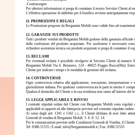
-Contrassegno
Per ulteriori informazioni si prega di contattare il nostro Servizio Clienti a
L’effettiva operazione di addebito per il bonifico avviene anticipatamente risp
11. PROMOZIONI E REGALI
Le Promozioni proposte da Bergamini Mobili sono valide fino ad esaurimento del
12. GARANZIE SUI PRODOTTI
Tutti i prodotti venduti da Bergamini Mobili godono della garanzia ufficiale d
della confezione del prodotto acquistato. Per usufruirne è necessario cons
richiedere assistenza tecnica sui prodotti acquistati si prega di contattare il
13. RECLAMI
Per eventuali reclami è possibile rivolgersi al Servizio Clienti al numero 
Bergamini Mobili Via A. Brennero, 124 - 46025 Poggio Rusco(Mn). Entro 2 gi
Cliente per indicare i tempi e le modalità di gestione del reclamo.
14. CONTROVERSIE
Ogni controversia relativa alla applicazione, esecuzione, interpretazione e 
giurisdizione italiana. Per qualsiasi controversia tra le parti in merito è compe
Qualora il domicilio del Cliente o la sua residenza non siano all’interno del te
15. LEGGE APPLICABILE E RINVIO
I contratti stipulati online dal Cliente con Bergamini Mobili sono regolati
applicabili ai rapporti ed alle fattispecie previste nel contratto stipulato onli
Ai sensi degli artt. 1341 e 1342 c.c., il Cliente dichiara di aver letto att
Generali di vendita di Bergamini Mobili: 5. 6. 8. 12. 14.
Per le comunicazioni previste nelle Condizioni Generali di Vendita, il Client
Tel: 0386.51535 | E-mail: info@bergaminimobili.it | Fax: 0386.51535