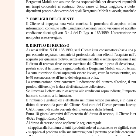
Bergamini Mobili non assume alcuna responsabilità per disservizi imputabili 
nei tempi concordati al contratto. Sono cause di forza maggiore, a titolo
dipendenti propri o dei vettori dei quali Bergamini Mobili si avvale, nonché ogn
7. OBBLIGHI DEL CLIENTE
Il Cliente si impegna, una volta conclusa la procedura di acquisto onlin
informazioni contenute nelle Condizioni Generali vanno visionate ed accettate 
condizione di cui agli artt. 3 e 4 del D. Lgs. n. 185/1999. L’accettazione a
non potrà essere eseguito
8. DIRITTO DI RECESSO
Ai sensi dell'art. 5 DL 185/1999, se il Cliente è un consumatore (ossia una per
pur essendo registrato con attività professionale non effettui l'acquisto nel
acquisto per qualsiasi motivo, senza alcuna penalità e senza specificarne il m
Il diritto di recesso deve essere esercitato dal Cliente, a pena di decadenza
postale entro il termine di seguito indicati, a Bergamini Mobili, entro il termin
La comunicazione di cui sopra può essere inviata, entro lo stesso termine, a
le 48 ore successive all’invio del telegramma o fax.
La comunicazione deve contenere l’indicazione del numero d’ordine, il numer
prodotti differenti) e la data di effettuazione dello stesso.
Se il recesso è effettuato in ossequio alle condizioni sopra indicate, l’import
bancario su conto a lui intestato.
Il rimborso è gratuito ed è effettuato nel minor tempo possibile, e in ogni 
diritto di recesso da parte del Cliente. Sarà cura del Cliente pertanto la te
CAB, numero di conto corrente dell’intestatario della fattura).
Entro 10 giorni lavorativi dall’esercizio del diritto di recesso, il Cliente è
46025 Poggio Rusco(Mn).
Al diritto di recesso sono applicate le seguenti regole:
- si applica alla fornitura di tutti i prodotti solo ed unicamente se sigillati, e
- si applica al prodotto nella sua interezza; non è pertanto possibile esercitare